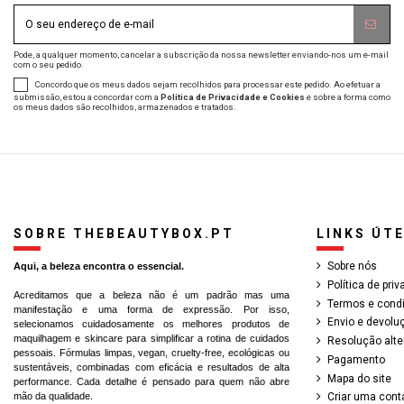
Pode, a qualquer momento, cancelar a subscrição da nossa newsletter enviando-nos um e-mail
com o seu pedido.
Concordo que os meus dados sejam recolhidos para processar este pedido. Ao efetuar a
submissão, estou a concordar com a
Política de Privacidade e Cookies
e sobre a forma como
os meus dados são recolhidos, armazenados e tratados.
SOBRE THEBEAUTYBOX.PT
LINKS ÚTE
Sobre nós
Aqui, a beleza encontra o essencial.
Política de pri
Acreditamos que a beleza não é um padrão mas uma
Termos e cond
manifestação e uma forma de expressão. Por isso,
Envio e devolu
selecionamos cuidadosamente os melhores produtos de
maquilhagem e skincare para simplificar a rotina de cuidados
Resolução alter
pessoais. Fórmulas limpas, vegan, cruelty-free, ecológicas ou
Pagamento
sustentáveis, combinadas com eficácia e resultados de alta
Mapa do site
performance. Cada detalhe é pensado para quem não abre
mão da qualidade.
Criar uma cont