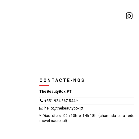
CONTACTE-NOS
TheBeautyBox.PT
+351 924 367 544 *
hello@thebeautybox.pt
* Dias úteis: 09h-13h e 14h-18h (chamada para rede
móvel nacional)