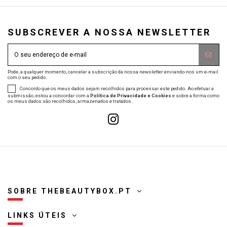
SUBSCREVER A NOSSA NEWSLETTER
Pode, a qualquer momento, cancelar a subscrição da nossa newsletter enviando-nos um e-mail
com o seu pedido.
Concordo que os meus dados sejam recolhidos para processar este pedido. Ao efetuar a
submissão, estou a concordar com a
Política de Privacidade e Cookies
e sobre a forma como
os meus dados são recolhidos, armazenados e tratados.
SOBRE THEBEAUTYBOX.PT
LINKS ÚTEIS