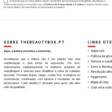
Concordo que os meus dados sejam recolhidos para processar este pedido. Ao efetuar a
submissão, estou a concordar com a
Política de Privacidade e Cookies
e sobre a forma como
os meus dados são recolhidos, armazenados e tratados.
SOBRE THEBEAUTYBOX.PT
LINKS ÚTE
Sobre nós
Aqui, a beleza encontra o essencial.
Política de pri
Acreditamos que a beleza não é um padrão mas uma
Termos e cond
manifestação e uma forma de expressão. Por isso,
Envio e devolu
selecionamos cuidadosamente os melhores produtos de
maquilhagem e skincare para simplificar a rotina de cuidados
Resolução alter
pessoais. Fórmulas limpas, vegan, cruelty-free, ecológicas ou
Pagamento
sustentáveis, combinadas com eficácia e resultados de alta
Mapa do site
performance. Cada detalhe é pensado para quem não abre
mão da qualidade.
Criar uma cont