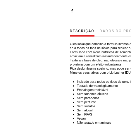
DESCRIÇÃO
DADOS DO PR
Óleo labial que combina a fórmula intensa
se a todos os tons de lábios para realçar o 
Formulado com óleos nutritivos de semente
amaciam e revitalizam instantaneamente os
Textura à base de óleo, não oleosa e não pe
protetora com um efeito volumizante.
Fica deslumbrante sozinho, mas pode ser
Mime os seus lábios com o Lip Lusher IDU
Indicado para todos os tipos de pele, 
Testado dermatologicamente
Embalagem reciclável
Sem silicones cíclicos
Sem parabenos
Sem perfume
Sem sulfatos
Sem álcool
Sem PFAS
Vegan
Não testado em animais