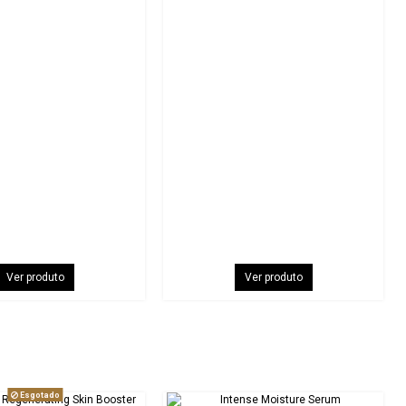
Ver produto
Ver produto
Esgotado