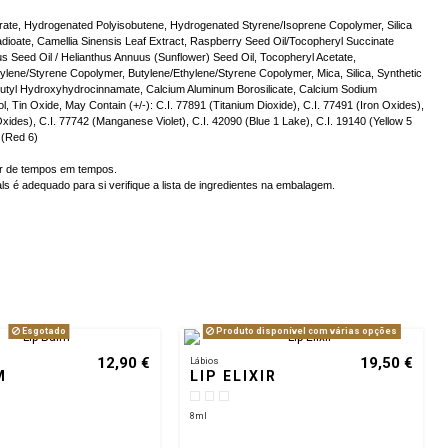
itrate, Hydrogenated Polyisobutene, Hydrogenated Styrene/Isoprene Copolymer, Silica
adioate, Camellia Sinensis Leaf Extract, Raspberry Seed Oil/Tocopheryl Succinate
s Seed Oil / Helianthus Annuus (Sunflower) Seed Oil, Tocopheryl Acetate,
pylene/Styrene Copolymer, Butylene/Ethylene/Styrene Copolymer, Mica, Silica, Synthetic
-Tbutyl Hydroxyhydrocinnamate, Calcium Aluminum Borosilicate, Calcium Sodium
ol, Tin Oxide, May Contain (+/-): C.I. 77891 (Titanium Dioxide), C.I. 77491 (Iron Oxides),
Oxides), C.I. 77742 (Manganese Violet), C.I. 42090 (Blue 1 Lake), C.I. 19140 (Yellow 5
 (Red 6)
iar de tempos em tempos.
s é adequado para si verifique a lista de ingredientes na embalagem.
Esgotado
Produto disponível com várias opções
12,90 €
19,50 €
Lábios
M
LIP ELIXIR
8ml