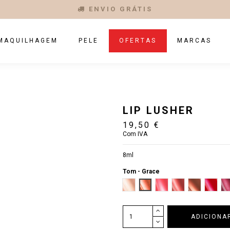
ENVIO GRÁTIS
MAQUILHAGEM
PELE
OFERTAS
MARCAS
LIP LUSHER
19,50 €
Com IVA
8ml
Tom -
Grace
Julia
Grace
Emelie
Adele
Lydia
Maria
ADICIONA