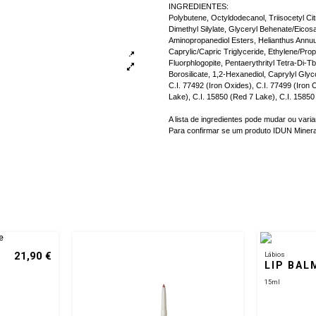
INGREDIENTES:
Polybutene, Octyldodecanol, Triisocetyl C
Dimethyl Silylate, Glyceryl Behenate/Eicos
Aminopropanediol Esters, Helianthus Annuu
Caprylic/Capric Triglyceride, Ethylene/Pro
Fluorphlogopite, Pentaerythrityl Tetra-Di
Borosilicate, 1,2-Hexanediol, Caprylyl Glyc
C.I. 77492 (Iron Oxides), C.I. 77499 (Iron 
Lake), C.I. 15850 (Red 7 Lake), C.I. 15850
A lista de ingredientes pode mudar ou var
Para confirmar se um produto IDUN Mineral
21,90 €
Lábios
LIP BAL
15ml