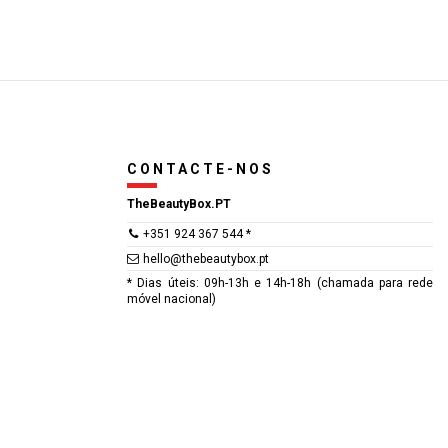
CONTACTE-NOS
TheBeautyBox.PT
+351 924 367 544 *
hello@thebeautybox.pt
* Dias úteis: 09h-13h e 14h-18h (chamada para rede
móvel nacional)