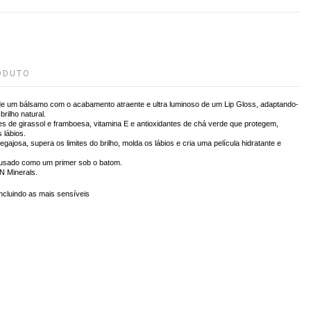
ODUTO
 de um bálsamo com o acabamento atraente e ultra luminoso de um Lip Gloss, adaptando-
brilho natural.
s de girassol e framboesa, vitamina E e antioxidantes de chá verde que protegem,
 lábios.
gajosa, supera os limites do brilho, molda os lábios e cria uma película hidratante e
 usado como um primer sob o batom.
N Minerals.
incluindo as mais sensíveis