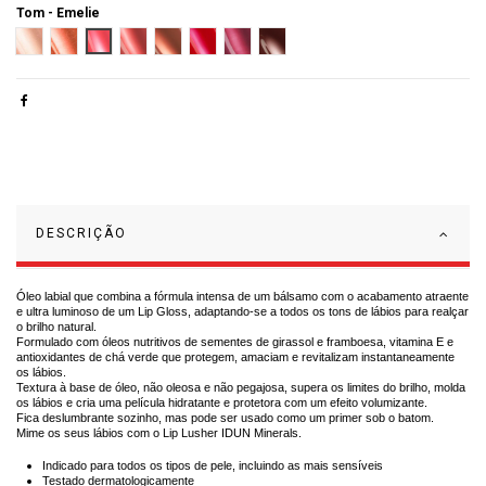
Tom -
Emelie
Julia
Grace
Emelie
Adele
Lydia
Maria
Jasmina
Sandra
DESCRIÇÃO
Óleo labial que combina a fórmula intensa de um bálsamo com o acabamento atraente
e ultra luminoso de um Lip Gloss, adaptando-se a todos os tons de lábios para realçar
o brilho natural.
Formulado com óleos nutritivos de sementes de girassol e framboesa, vitamina E e
antioxidantes de chá verde que protegem, amaciam e revitalizam instantaneamente
os lábios.
Textura à base de óleo, não oleosa e não pegajosa, supera os limites do brilho, molda
os lábios e cria uma película hidratante e protetora com um efeito volumizante.
Fica deslumbrante sozinho, mas pode ser usado como um primer sob o batom.
Mime os seus lábios com o Lip Lusher IDUN Minerals.
Indicado para todos os tipos de pele, incluindo as mais sensíveis
Testado dermatologicamente