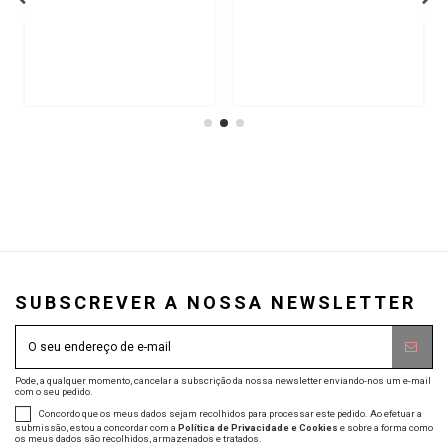
SUBSCREVER A NOSSA NEWSLETTER
Pode, a qualquer momento, cancelar a subscrição da nossa newsletter enviando-nos um e-mail
com o seu pedido.
Concordo que os meus dados sejam recolhidos para processar este pedido. Ao efetuar a
submissão, estou a concordar com a
Política de Privacidade e Cookies
e sobre a forma como
os meus dados são recolhidos, armazenados e tratados.