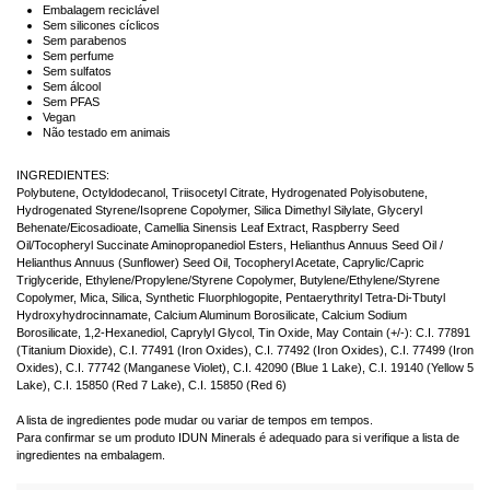
Embalagem reciclável
Sem silicones cíclicos
Sem parabenos
Sem perfume
Sem sulfatos
Sem álcool
Sem PFAS
Vegan
Não testado em animais
INGREDIENTES:
Polybutene, Octyldodecanol, Triisocetyl Citrate, Hydrogenated Polyisobutene,
Hydrogenated Styrene/Isoprene Copolymer, Silica Dimethyl Silylate, Glyceryl
Behenate/Eicosadioate, Camellia Sinensis Leaf Extract, Raspberry Seed
Oil/Tocopheryl Succinate Aminopropanediol Esters, Helianthus Annuus Seed Oil /
Helianthus Annuus (Sunflower) Seed Oil, Tocopheryl Acetate, Caprylic/Capric
Triglyceride, Ethylene/Propylene/Styrene Copolymer, Butylene/Ethylene/Styrene
Copolymer, Mica, Silica, Synthetic Fluorphlogopite, Pentaerythrityl Tetra-Di-Tbutyl
Hydroxyhydrocinnamate, Calcium Aluminum Borosilicate, Calcium Sodium
Borosilicate, 1,2-Hexanediol, Caprylyl Glycol, Tin Oxide, May Contain (+/-): C.I. 77891
(Titanium Dioxide), C.I. 77491 (Iron Oxides), C.I. 77492 (Iron Oxides), C.I. 77499 (Iron
Oxides), C.I. 77742 (Manganese Violet), C.I. 42090 (Blue 1 Lake), C.I. 19140 (Yellow 5
Lake), C.I. 15850 (Red 7 Lake), C.I. 15850 (Red 6)
A lista de ingredientes pode mudar ou variar de tempos em tempos.
Para confirmar se um produto IDUN Minerals é adequado para si verifique a lista de
ingredientes na embalagem.