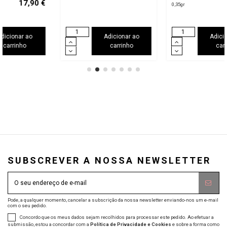
€
0,35gr
Adicionar ao
Adicionar ao
carrinho
carrinho
SUBSCREVER A NOSSA NEWSLETTER
Pode, a qualquer momento, cancelar a subscrição da nossa newsletter enviando-nos um e-mail
com o seu pedido.
Concordo que os meus dados sejam recolhidos para processar este pedido. Ao efetuar a
submissão, estou a concordar com a
Política de Privacidade e Cookies
e sobre a forma como