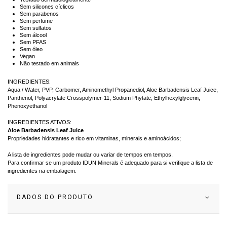
Sem silicones cíclicos
Sem parabenos
Sem perfume
Sem sulfatos
Sem álcool
Sem PFAS
Sem óleo
Vegan
Não testado em animais
INGREDIENTES:
Aqua / Water, PVP, Carbomer, Aminomethyl Propanediol, Aloe Barbadensis Leaf Juice,
Panthenol, Polyacrylate Crosspolymer-11, Sodium Phytate, Ethylhexylglycerin,
Phenoxyethanol
INGREDIENTES ATIVOS:
Aloe Barbadensis Leaf Juice
Propriedades hidratantes e rico em vitaminas, minerais e aminoácidos;
A lista de ingredientes pode mudar ou variar de tempos em tempos.
Para confirmar se um produto IDUN Minerals é adequado para si verifique a lista de
ingredientes na embalagem.
DADOS DO PRODUTO