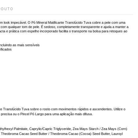
ODUTO
 look impecável. O Pó Mineral Matificante Translúcido Tuva cobre a pele com uma
a com qualquer tom de pele. É sedoso, completamente transparente e ajuda a manter a
a e prática com espelho incorporado facilita o transporte na bolsa para retoques ao
incluindo as mais sensíveis
ificados
te Translúcido Tuva sobre o rosto com movimentos rápidos e ascendentes. Utilize o
 precisa ou o Pincel Pó Largo para uma aplicação mais difusa.
Ethylhexyl Palmitate, Caprylic/Capric Triglyceride, Zea Mays Starch / Zea Mays (Corn)
rin, Theobroma Cacao Seed Butter / Theobroma Cacao (Cocoa) Seed Butter, Lauroyl