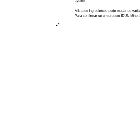
Lysine.
A lista de ingredientes pode mudar ou var
Para confirmar se um produto IDUN Mineral