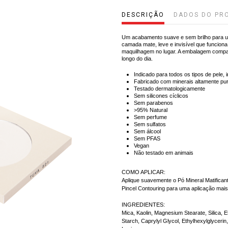
DESCRIÇÃO
DADOS DO PR
Um acabamento suave e sem brilho para um
camada mate, leve e invisível que funcion
maquilhagem no lugar. A embalagem compact
longo do dia.
Indicado para todos os tipos de pele, 
Fabricado com minerais altamente pur
Testado dermatologicamente
Sem silicones cíclicos
Sem parabenos
>95% Natural
Sem perfume
Sem sulfatos
Sem álcool
Sem PFAS
Vegan
Não testado em animais
COMO APLICAR:
Aplique suavemente o Pó Mineral Matifican
Pincel Contouring para uma aplicação mais
INGREDIENTES:
Mica, Kaolin, Magnesium Stearate, Silica, 
Starch, Caprylyl Glycol, Ethylhexylglyce