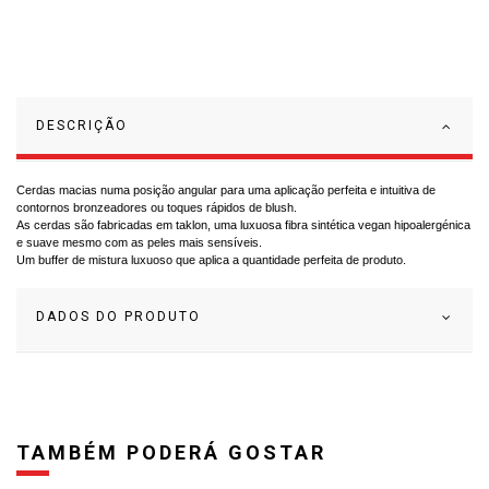
DESCRIÇÃO
Cerdas macias numa posição angular para uma aplicação perfeita e intuitiva de
contornos bronzeadores ou toques rápidos de blush.
As cerdas são fabricadas em taklon, uma luxuosa fibra sintética vegan hipoalergénica
e suave mesmo com as peles mais sensíveis.
Um buffer de mistura luxuoso que aplica a quantidade perfeita de produto.
DADOS DO PRODUTO
TAMBÉM PODERÁ GOSTAR