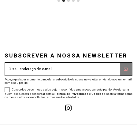
SUBSCREVER A NOSSA NEWSLETTER
Pode, a qualquer momento, cancelar a subscrição da nossa newsletter enviando-nos um e-mail
com o seu pedido.
Concordo que os meus dados sejam recolhidos para processar este pedido. Ao efetuar a
submissão, estou a concordar com a
Política de Privacidade e Cookies
e sobre a forma como
os meus dados são recolhidos, armazenados e tratados.