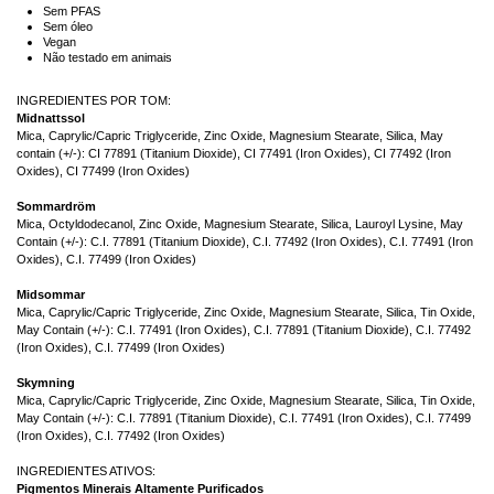
Sem PFAS
Sem óleo
Vegan
Não testado em animais
INGREDIENTES POR TOM:
Midnattssol
Mica, Caprylic/Capric Triglyceride, Zinc Oxide, Magnesium Stearate, Silica, May
contain (+/-): CI 77891 (Titanium Dioxide), CI 77491 (Iron Oxides), CI 77492 (Iron
Oxides), CI 77499 (Iron Oxides)
Sommardröm
Mica, Octyldodecanol, Zinc Oxide, Magnesium Stearate, Silica, Lauroyl Lysine, May
Contain (+/-): C.I. 77891 (Titanium Dioxide), C.I. 77492 (Iron Oxides), C.I. 77491 (Iron
Oxides), C.I. 77499 (Iron Oxides)
Midsommar
Mica, Caprylic/Capric Triglyceride, Zinc Oxide, Magnesium Stearate, Silica, Tin Oxide,
May Contain (+/-): C.I. 77491 (Iron Oxides), C.I. 77891 (Titanium Dioxide), C.I. 77492
(Iron Oxides), C.I. 77499 (Iron Oxides)
Skymning
Mica, Caprylic/Capric Triglyceride, Zinc Oxide, Magnesium Stearate, Silica, Tin Oxide,
May Contain (+/-): C.I. 77891 (Titanium Dioxide), C.I. 77491 (Iron Oxides), C.I. 77499
(Iron Oxides), C.I. 77492 (Iron Oxides)
INGREDIENTES ATIVOS:
Pigmentos Minerais Altamente Purificados