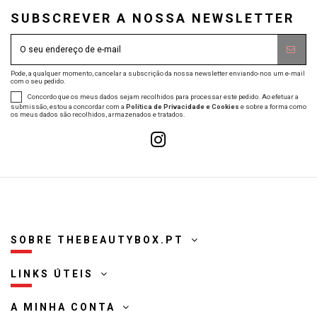
SUBSCREVER A NOSSA NEWSLETTER
Pode, a qualquer momento, cancelar a subscrição da nossa newsletter enviando-nos um e-mail
com o seu pedido.
Concordo que os meus dados sejam recolhidos para processar este pedido. Ao efetuar a
submissão, estou a concordar com a
Política de Privacidade e Cookies
e sobre a forma como
os meus dados são recolhidos, armazenados e tratados.
SOBRE THEBEAUTYBOX.PT
LINKS ÚTEIS
A MINHA CONTA