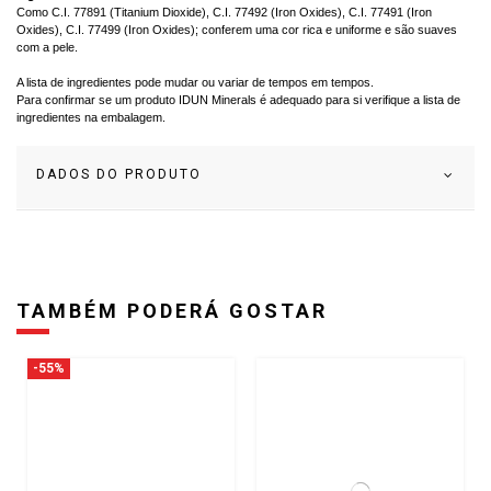
Como C.I. 77891 (Titanium Dioxide), C.I. 77492 (Iron Oxides), C.I. 77491 (Iron
Oxides), C.I. 77499 (Iron Oxides); conferem uma cor rica e uniforme e são suaves
com a pele.
A lista de ingredientes pode mudar ou variar de tempos em tempos.
Para confirmar se um produto IDUN Minerals é adequado para si verifique a lista de
ingredientes na embalagem.
DADOS DO PRODUTO
TAMBÉM PODERÁ GOSTAR
-55%
25,90 €
Rosto
24
d.
14
:
56
:
06
CORRETOR
14,81 €
Outlet
DUO
BASE
32,90 €
FLUIDA
2,8gr
NORRSKEN