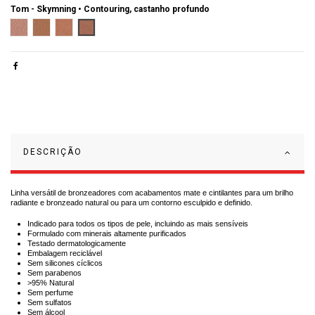
Tom -
Skymning • Contouring, castanho profundo
Midnattssol • Castanho fresco e cintilante
Sommardröm • Castanho quente e mate
Midsommar • Castanho quente, radiante e brilhante
Skymning • Contouring, castanho profundo
DESCRIÇÃO
Linha versátil de bronzeadores com acabamentos mate e cintilantes para um brilho
radiante e bronzeado natural ou para um contorno esculpido e definido.
Indicado para todos os tipos de pele, incluindo as mais sensíveis
Formulado com minerais altamente purificados
Testado dermatologicamente
Embalagem reciclável
Sem silicones cíclicos
Sem parabenos
>95% Natural
Sem perfume
Sem sulfatos
Sem álcool